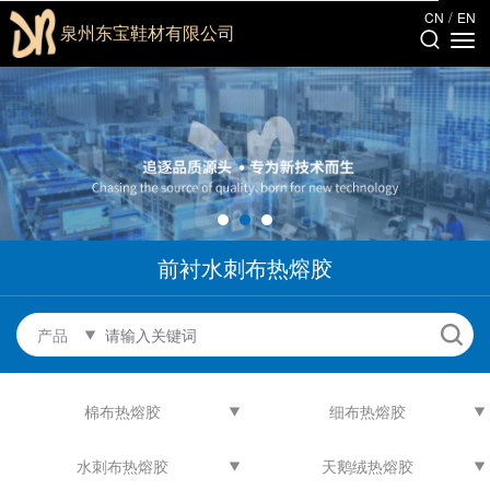
/
CN
EN
泉州东宝鞋材有限公司
前衬水刺布热熔胶
产品
棉布热熔胶
细布热熔胶
水刺布热熔胶
天鹅绒热熔胶