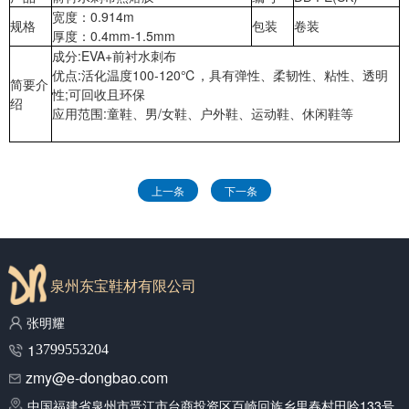
宽度：0.914m
规格
包装
卷装
厚度：0.4mm-1.5mm
成分:EVA+前衬水刺布
优点:活化温度100-120℃，具有弹性、柔韧性、粘性、透明
简要介
性;可回收且环保
绍
应用范围:童鞋、男/女鞋、户外鞋、运动鞋、休闲鞋等
上一条
下一条
泉州东宝鞋材有限公司
张明耀
1
3799553204
zmy@e-dongbao.com
中国福建省泉州市晋江市台商投资区百崎回族乡里春村田呤133号