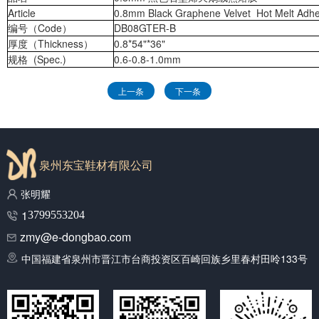
Article
0.8mm Black Graphene Velvet Hot Melt Adhe
编号（Code）
DB08GTER-B
厚度（Thickness）
0.8*54"*36"
规格 (Spec.)
0.6-0.8-1.0mm
上一条
下一条
泉州东宝鞋材有限公司
张明耀
1
3799553204
zmy@e-dongbao.com
中国福建省泉州市晋江市台商投资区百崎回族乡里春村田呤133号