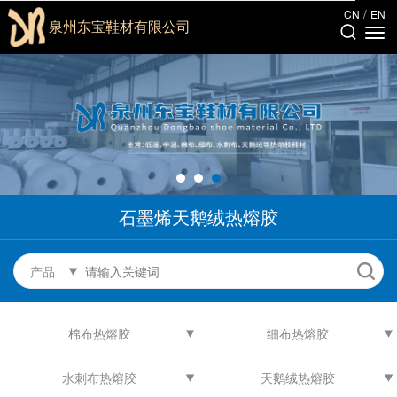
/
CN
EN
泉州东宝鞋材有限公司
石墨烯天鹅绒热熔胶
产品
棉布热熔胶
细布热熔胶
水刺布热熔胶
天鹅绒热熔胶